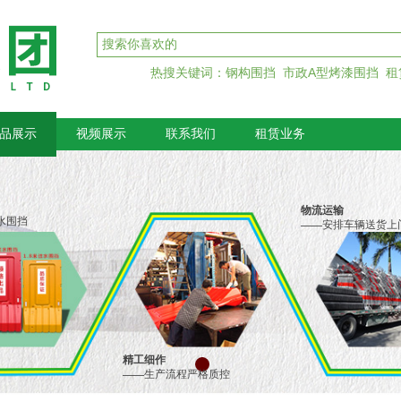
热搜关键词：钢构围挡 市政A型烤漆围挡 租
品展示
视频展示
联系我们
租赁业务
物流运输
水围挡
——
安排车辆送货上
精工细作
——
生产流程严格质控