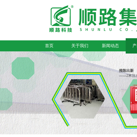
首页
关于我们
新闻动态
产
推陈出新
——
2米注
专利产品
——
活动脚不锈钢管铁马